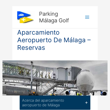
Ir
Parking
al
Málaga Golf
Main
contenido
Aparcamiento
Menu
Aeropuerto De Málaga –
Reservas
Acerca del aparcamiento
aeropuerto de Málaga