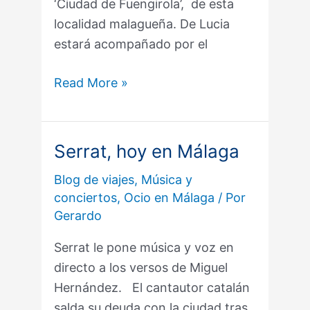
‘Ciudad de Fuengirola’, de esta
localidad malagueña. De Lucia
estará acompañado por el
Read More »
Serrat, hoy en Málaga
Serrat,
hoy
Blog de viajes
,
Música y
en
conciertos
,
Ocio en Málaga
/ Por
Málaga
Gerardo
Serrat le pone música y voz en
directo a los versos de Miguel
Hernández. El cantautor catalán
salda su deuda con la ciudad tras